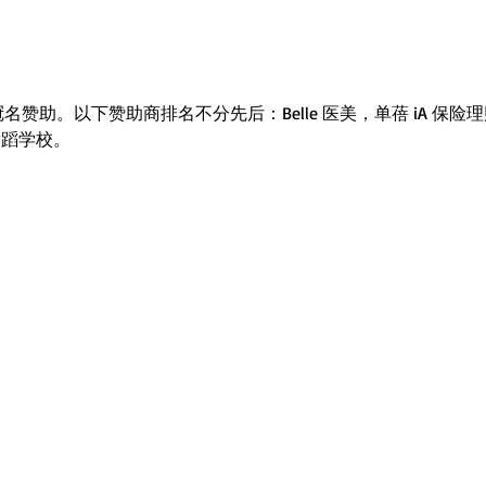
地 冠名赞助。以下赞助商排名不分先后：Belle 医美，单蓓 iA 
 舞蹈学校。