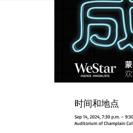
时间和地点
Sep 14, 2024, 7:30 p.m. – 9:3
Auditorium of Champlain Co