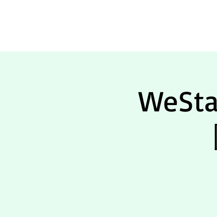
我要上场
WeS