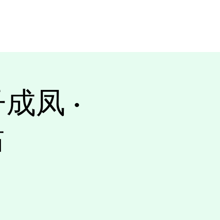
员
关于蒙派
成凤 ·
站