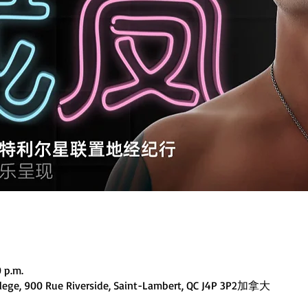
0 p.m.
llege, 900 Rue Riverside, Saint-Lambert, QC J4P 3P2加拿大