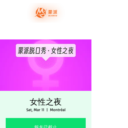
我要上场
演出票务
蒙派演员
关于蒙派
女性之夜
Sat, Mar 11
  |  
Montréal
報名已截止