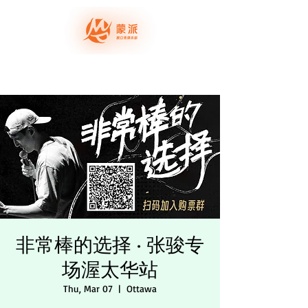
我要上场
演出票务
蒙派演员
关于蒙派
非常棒的选择 · 张骏专
场渥太华站
Thu, Mar 07
  |  
Ottawa