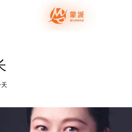
演出票务
蒙派演
长
一天